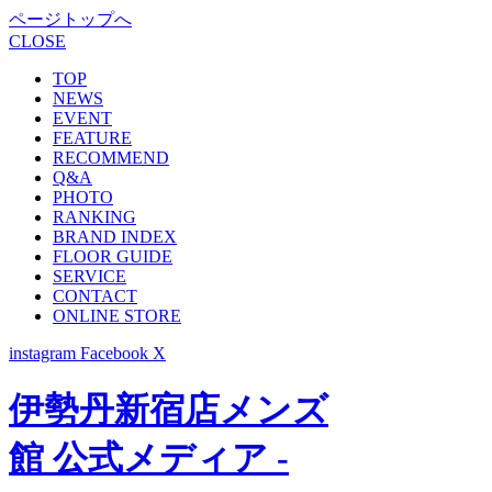
ページトップへ
CLOSE
TOP
NEWS
EVENT
FEATURE
RECOMMEND
Q&A
PHOTO
RANKING
BRAND INDEX
FLOOR GUIDE
SERVICE
CONTACT
ONLINE STORE
instagram
Facebook
X
伊勢丹新宿店メンズ
館 公式メディア -