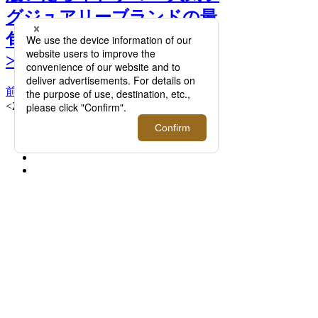
グジュアリーブランドの最
旬スニーカー、一気見せ！
>>
前へ
次へ
<ZEGNA/ゼニア>Triple Stitch™️スニーカー