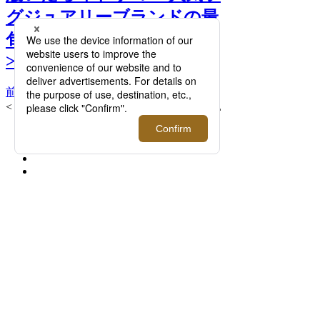
グジュアリーブランドの最
旬スニーカー、一気見せ！
>>
前へ
次へ
< BALMAIN/バルマン> B-BOLD SANDAL