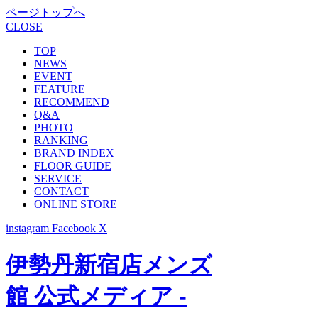
ページトップへ
CLOSE
TOP
NEWS
EVENT
FEATURE
RECOMMEND
Q&A
PHOTO
RANKING
BRAND INDEX
FLOOR GUIDE
SERVICE
CONTACT
ONLINE STORE
instagram
Facebook
X
伊勢丹新宿店メンズ
館 公式メディア -