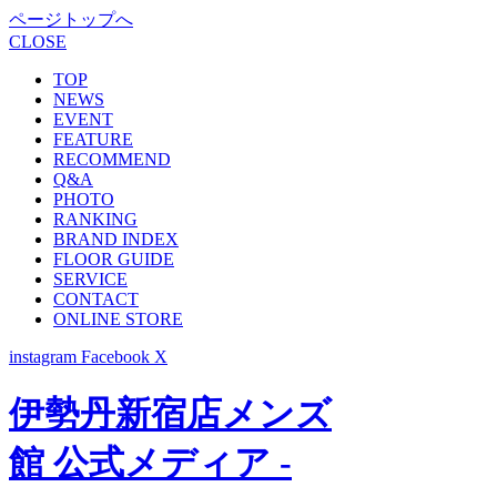
ページトップへ
CLOSE
TOP
NEWS
EVENT
FEATURE
RECOMMEND
Q&A
PHOTO
RANKING
BRAND INDEX
FLOOR GUIDE
SERVICE
CONTACT
ONLINE STORE
instagram
Facebook
X
伊勢丹新宿店メンズ
館 公式メディア -