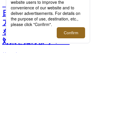
【特集】メンズのUVケア
日焼け止め＆保湿 おすすめ
アイテム13選｜男性も将来
を見据えて、今から紫外線
対策を始めよう！ >>
前へ
次へ
6.＜THREE/スリー＞ スムースオペレータ
ーハイパフォーマンスクリーム
（30g/SPF50+・PA++++/日焼け止め）
4,620円 UV度 ★★★