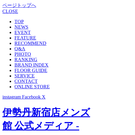
ページトップへ
CLOSE
TOP
NEWS
EVENT
FEATURE
RECOMMEND
Q&A
PHOTO
RANKING
BRAND INDEX
FLOOR GUIDE
SERVICE
CONTACT
ONLINE STORE
instagram
Facebook
X
伊勢丹新宿店メンズ
館 公式メディア -