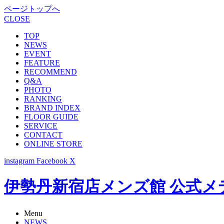
ページトップへ
CLOSE
TOP
NEWS
EVENT
FEATURE
RECOMMEND
Q&A
PHOTO
RANKING
BRAND INDEX
FLOOR GUIDE
SERVICE
CONTACT
ONLINE STORE
instagram
Facebook
X
伊勢丹新宿店メンズ館 公式メディア -
Menu
NEWS