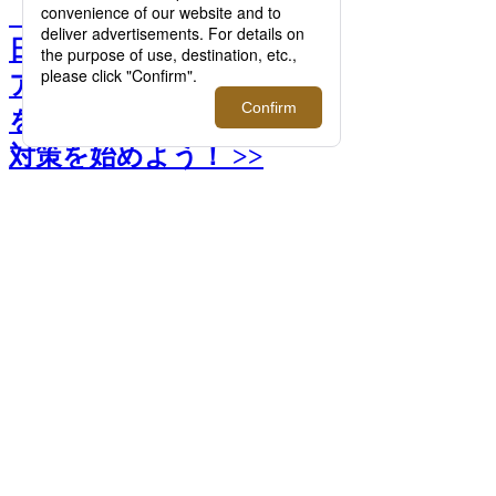
【特集】メンズのUVケア
日焼け止め＆保湿 おすすめ
アイテム13選｜男性も将来
を見据えて、今から紫外線
対策を始めよう！ >>
前へ
次へ
1.＜AHRES/アーレス＞Hydrector UV Mask
（90g / SPF50+・PA++++ ） 4,620円 UV度
★★★