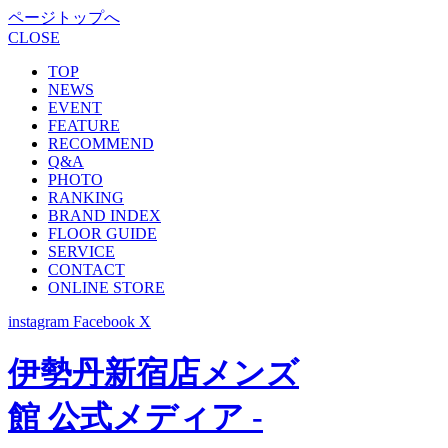
ページトップへ
CLOSE
TOP
NEWS
EVENT
FEATURE
RECOMMEND
Q&A
PHOTO
RANKING
BRAND INDEX
FLOOR GUIDE
SERVICE
CONTACT
ONLINE STORE
instagram
Facebook
X
伊勢丹新宿店メンズ
館 公式メディア -