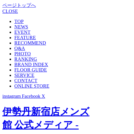
ページトップへ
CLOSE
TOP
NEWS
EVENT
FEATURE
RECOMMEND
Q&A
PHOTO
RANKING
BRAND INDEX
FLOOR GUIDE
SERVICE
CONTACT
ONLINE STORE
instagram
Facebook
X
伊勢丹新宿店メンズ
館 公式メディア -