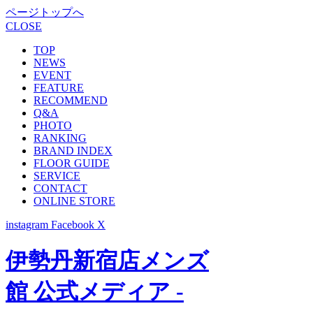
ページトップへ
CLOSE
TOP
NEWS
EVENT
FEATURE
RECOMMEND
Q&A
PHOTO
RANKING
BRAND INDEX
FLOOR GUIDE
SERVICE
CONTACT
ONLINE STORE
instagram
Facebook
X
伊勢丹新宿店メンズ
館 公式メディア -