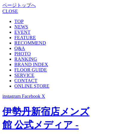
ページトップへ
CLOSE
TOP
NEWS
EVENT
FEATURE
RECOMMEND
Q&A
PHOTO
RANKING
BRAND INDEX
FLOOR GUIDE
SERVICE
CONTACT
ONLINE STORE
instagram
Facebook
X
伊勢丹新宿店メンズ
館 公式メディア -