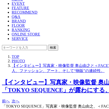
EVENT
FEATURE
RECOMMEND
Q&A
BRAND
FLOOR
RANKING
ONLINE STORE
SERVICE
検索
TOP
PHOTO
【インタビュー】写真家・映像監督 奥山由之と＜FACET
人、ファッション、アート、そして“物販”の連続性。
【インタビュー】写真家・映像監督 奥山
「TOKYO SEQUENCE」が露わに
前へ
次へ
「TOKYO SEQUENCE」写真家・映像監督 奥山由之、＜