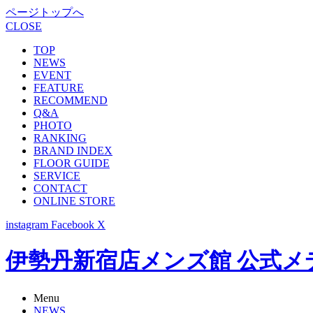
ページトップへ
CLOSE
TOP
NEWS
EVENT
FEATURE
RECOMMEND
Q&A
PHOTO
RANKING
BRAND INDEX
FLOOR GUIDE
SERVICE
CONTACT
ONLINE STORE
instagram
Facebook
X
伊勢丹新宿店メンズ館 公式メディア -
Menu
NEWS