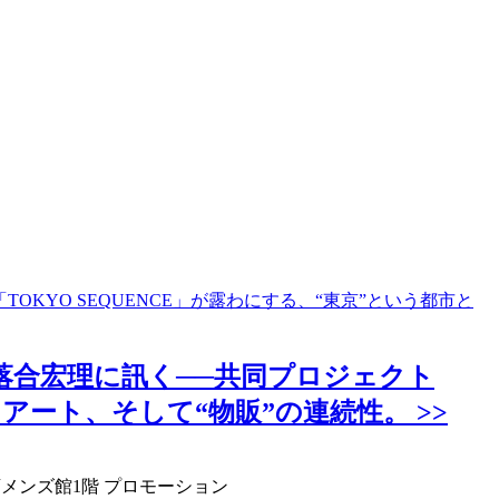
OKYO SEQUENCE」が露わにする、“東京”という都市と
＞落合宏理に訊く──共同プロジェクト
、アート、そして“物販”の連続性。 >>
店メンズ館1階 プロモーション