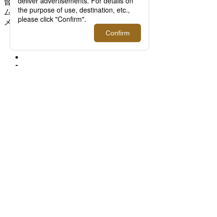
督 奥山由之、＜FACETASM/ファセッタズ
ム＞落合宏理インタビュー_伊勢丹新宿店
メンズ館1階 プロモーション