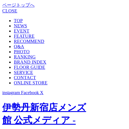
ページトップへ
CLOSE
TOP
NEWS
EVENT
FEATURE
RECOMMEND
Q&A
PHOTO
RANKING
BRAND INDEX
FLOOR GUIDE
SERVICE
CONTACT
ONLINE STORE
instagram
Facebook
X
伊勢丹新宿店メンズ
館 公式メディア -