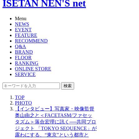
ISETAN NEN'S net
Menu
NEWS
EVENT
FEATURE
RECOMMEND
Q&A
BRAND
FLOOR
RANKING
ONLINE STORE
SERVICE
検索
TOP
PHOTO
【インタビュー】写真家・映像監督
奥山由之と＜FACETASM/ファセッ
タズム＞落合宏理に訊く──共同プロ
ジェクト 「TOKYO SEQUENCE」が
露わにする、“東京”という都市と