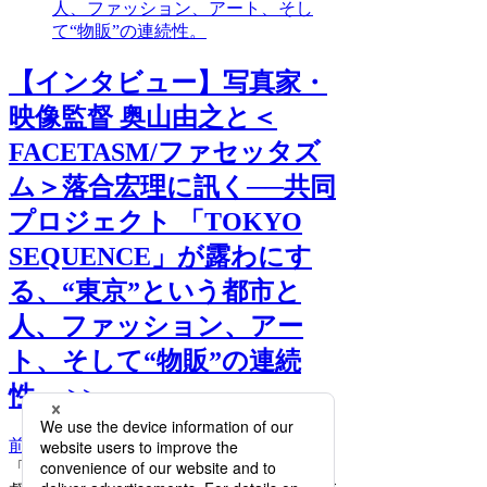
人、ファッション、アート、そし
て“物販”の連続性。
【インタビュー】写真家・
映像監督 奥山由之と＜
FACETASM/ファセッタズ
ム＞落合宏理に訊く──共同
プロジェクト 「TOKYO
SEQUENCE」が露わにす
る、“東京”という都市と
人、ファッション、アー
ト、そして“物販”の連続
性。 >>
前へ
次へ
「TOKYO SEQUENCE」写真家・映像監