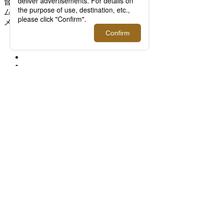
督 奥山由之、＜FACETASM/ファセッタズ
ム＞落合宏理インタビュー_伊勢丹新宿店
メンズ館1階 プロモーション