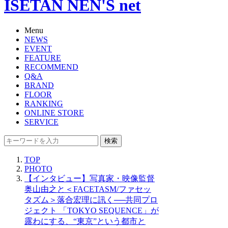
ISETAN NEN'S net
Menu
NEWS
EVENT
FEATURE
RECOMMEND
Q&A
BRAND
FLOOR
RANKING
ONLINE STORE
SERVICE
検索
TOP
PHOTO
【インタビュー】写真家・映像監督
奥山由之と＜FACETASM/ファセッ
タズム＞落合宏理に訊く──共同プロ
ジェクト 「TOKYO SEQUENCE」が
露わにする、“東京”という都市と