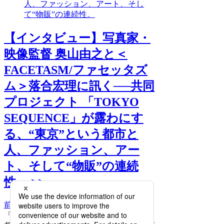
人、ファッション、アート、そし
て“物販”の連続性。
【インタビュー】写真家・
映像監督 奥山由之と＜
FACETASM/ファセッタズ
ム＞落合宏理に訊く──共同
プロジェクト 「TOKYO
SEQUENCE」が露わにす
る、“東京”という都市と
人、ファッション、アー
ト、そして“物販”の連続
性。 >>
前へ
次へ
「TOKYO SEQUENCE」写真家・映像監