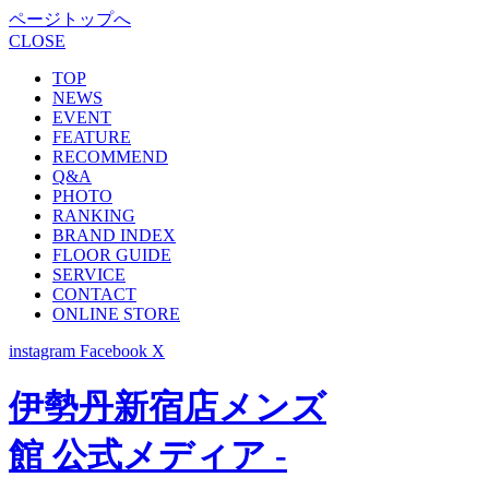
ページトップへ
CLOSE
TOP
NEWS
EVENT
FEATURE
RECOMMEND
Q&A
PHOTO
RANKING
BRAND INDEX
FLOOR GUIDE
SERVICE
CONTACT
ONLINE STORE
instagram
Facebook
X
伊勢丹新宿店メンズ
館 公式メディア -