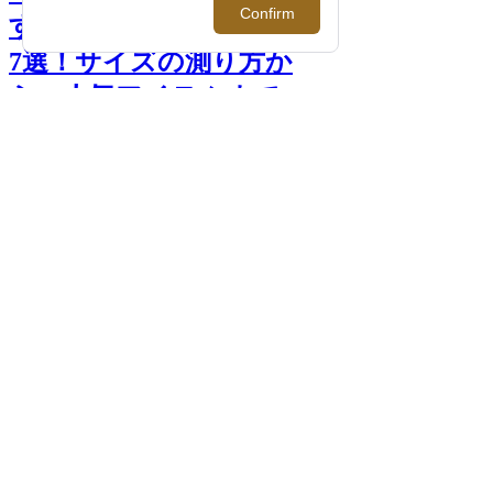
すめのメンズ手袋ブランド
7選！サイズの測り方か
ら、人気アイテムまで >>
前へ
次へ
＜カリディ＞ （左）手袋(型番：
CR21F/S/211/15/表革：羊革 裏地：カシミ
ヤ) 13,200円 （右）手袋(型番：
CR21F/S/89LAMB/表革：羊革 裏地：カシ
ミヤ） 各13,200円