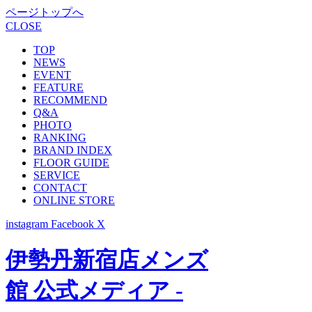
ページトップへ
CLOSE
TOP
NEWS
EVENT
FEATURE
RECOMMEND
Q&A
PHOTO
RANKING
BRAND INDEX
FLOOR GUIDE
SERVICE
CONTACT
ONLINE STORE
instagram
Facebook
X
伊勢丹新宿店メンズ
館 公式メディア -