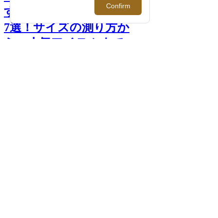
すめのメンズ手袋ブランド
7選！サイズの測り方か
ら、人気アイテムまで >>
前へ
次へ
＜メローラ＞ （左）手袋（型番：
MR21F/S/ZU03S/ 表革：スエード 裏地：カ
シミヤ) 各17,600円 （右）手袋(型番：
MR21F/S/ZU01/表革：羊革 裏地：なし)
17,600円