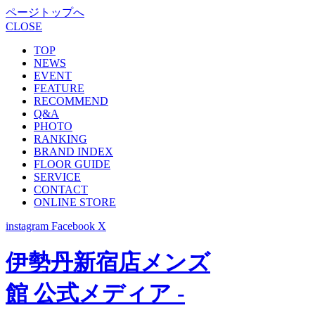
ページトップへ
CLOSE
TOP
NEWS
EVENT
FEATURE
RECOMMEND
Q&A
PHOTO
RANKING
BRAND INDEX
FLOOR GUIDE
SERVICE
CONTACT
ONLINE STORE
instagram
Facebook
X
伊勢丹新宿店メンズ
館 公式メディア -