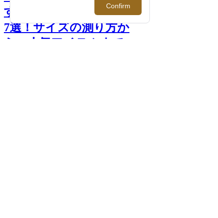
すめのメンズ手袋ブランド
7選！サイズの測り方か
ら、人気アイテムまで >>
前へ
次へ
＜マドヴァ＞ （左）手袋 （型番：
MD21F/S/328/C /表革：羊革 裏地：カシミ
ヤ) 20,900円 （右）手袋 （型番：
MD21F/S/299/C 表革：羊革 裏地：カシミ
ヤ) 20,900円