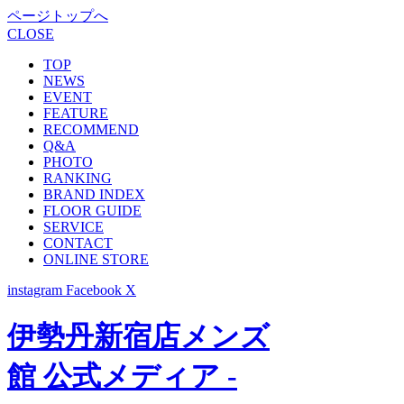
ページトップへ
CLOSE
TOP
NEWS
EVENT
FEATURE
RECOMMEND
Q&A
PHOTO
RANKING
BRAND INDEX
FLOOR GUIDE
SERVICE
CONTACT
ONLINE STORE
instagram
Facebook
X
伊勢丹新宿店メンズ
館 公式メディア -