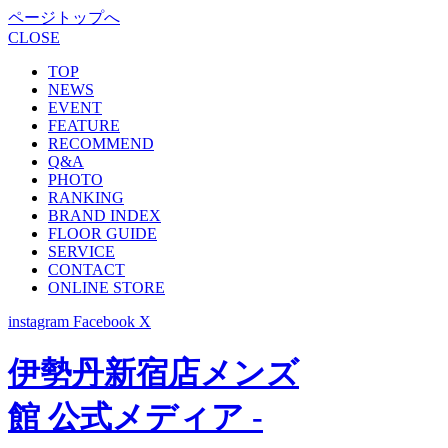
ページトップへ
CLOSE
TOP
NEWS
EVENT
FEATURE
RECOMMEND
Q&A
PHOTO
RANKING
BRAND INDEX
FLOOR GUIDE
SERVICE
CONTACT
ONLINE STORE
instagram
Facebook
X
伊勢丹新宿店メンズ
館 公式メディア -