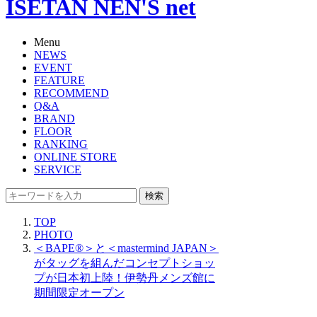
ISETAN NEN'S net
Menu
NEWS
EVENT
FEATURE
RECOMMEND
Q&A
BRAND
FLOOR
RANKING
ONLINE STORE
SERVICE
検索
TOP
PHOTO
＜BAPE®＞と＜mastermind JAPAN＞
がタッグを組んだコンセプトショッ
プが日本初上陸！伊勢丹メンズ館に
期間限定オープン