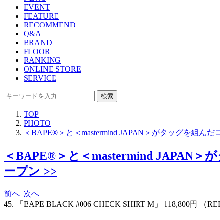
EVENT
FEATURE
RECOMMEND
Q&A
BRAND
FLOOR
RANKING
ONLINE STORE
SERVICE
検索
TOP
PHOTO
＜BAPE®＞と＜mastermind JAPAN＞がタッ
＜BAPE®＞と＜mastermind J
ープン >>
前へ
次へ
45. 「BAPE BLACK #006 CHECK SHIRT M」 118,800円 （R