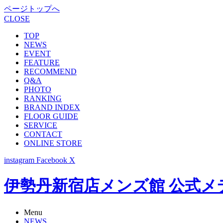
ページトップへ
CLOSE
TOP
NEWS
EVENT
FEATURE
RECOMMEND
Q&A
PHOTO
RANKING
BRAND INDEX
FLOOR GUIDE
SERVICE
CONTACT
ONLINE STORE
instagram
Facebook
X
伊勢丹新宿店メンズ館 公式メディア -
Menu
NEWS