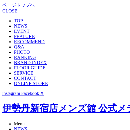
ページトップへ
CLOSE
TOP
NEWS
EVENT
FEATURE
RECOMMEND
Q&A
PHOTO
RANKING
BRAND INDEX
FLOOR GUIDE
SERVICE
CONTACT
ONLINE STORE
instagram
Facebook
X
伊勢丹新宿店メンズ館 公式メディア -
Menu
NEWS