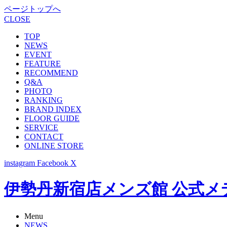
ページトップへ
CLOSE
TOP
NEWS
EVENT
FEATURE
RECOMMEND
Q&A
PHOTO
RANKING
BRAND INDEX
FLOOR GUIDE
SERVICE
CONTACT
ONLINE STORE
instagram
Facebook
X
伊勢丹新宿店メンズ館 公式メディア -
Menu
NEWS