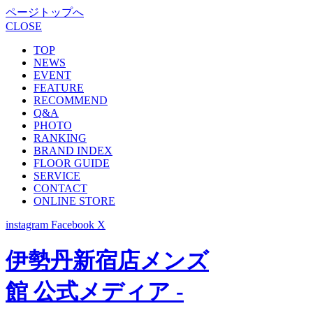
ページトップへ
CLOSE
TOP
NEWS
EVENT
FEATURE
RECOMMEND
Q&A
PHOTO
RANKING
BRAND INDEX
FLOOR GUIDE
SERVICE
CONTACT
ONLINE STORE
instagram
Facebook
X
伊勢丹新宿店メンズ
館 公式メディア -