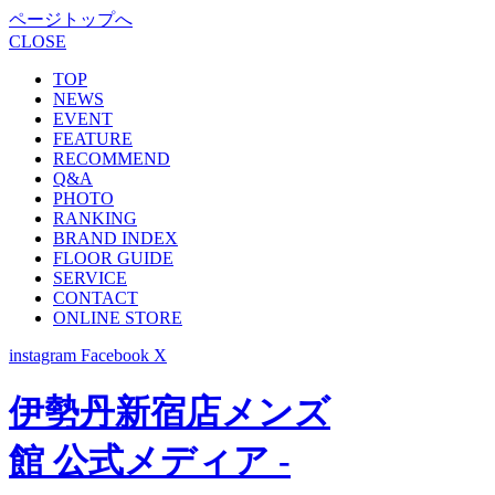
ページトップへ
CLOSE
TOP
NEWS
EVENT
FEATURE
RECOMMEND
Q&A
PHOTO
RANKING
BRAND INDEX
FLOOR GUIDE
SERVICE
CONTACT
ONLINE STORE
instagram
Facebook
X
伊勢丹新宿店メンズ
館 公式メディア -