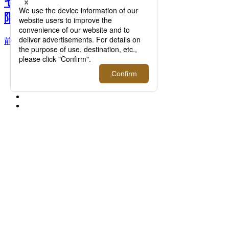
セプトストアがメンズ館6
階に新オープン >>
前へ
次へ