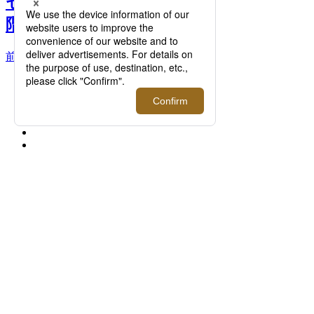
セプトストアがメンズ館6
階に新オープン >>
前へ
次へ