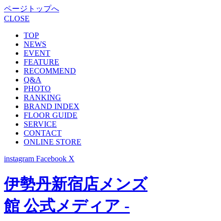
ページトップへ
CLOSE
TOP
NEWS
EVENT
FEATURE
RECOMMEND
Q&A
PHOTO
RANKING
BRAND INDEX
FLOOR GUIDE
SERVICE
CONTACT
ONLINE STORE
instagram
Facebook
X
伊勢丹新宿店メンズ
館 公式メディア -