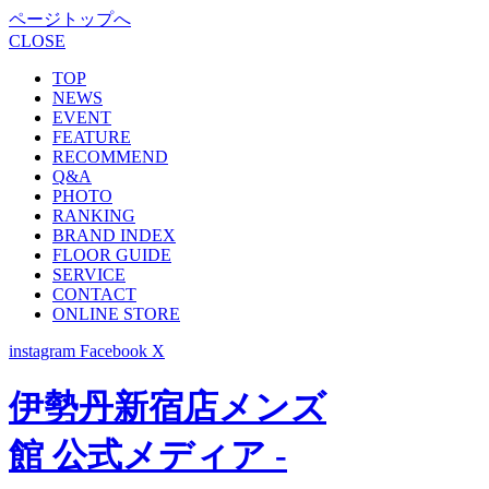
ページトップへ
CLOSE
TOP
NEWS
EVENT
FEATURE
RECOMMEND
Q&A
PHOTO
RANKING
BRAND INDEX
FLOOR GUIDE
SERVICE
CONTACT
ONLINE STORE
instagram
Facebook
X
伊勢丹新宿店メンズ
館 公式メディア -