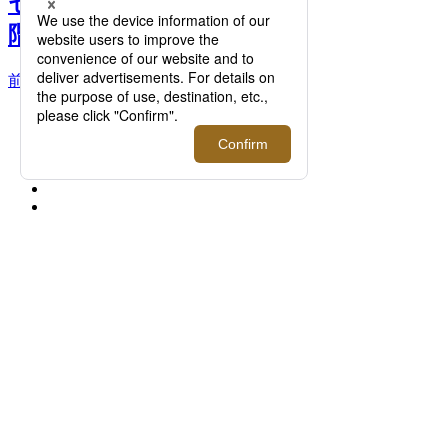
セプトストアがメンズ館6
階に新オープン >>
前へ
次へ