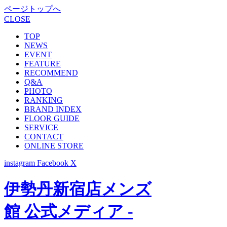
ページトップへ
CLOSE
TOP
NEWS
EVENT
FEATURE
RECOMMEND
Q&A
PHOTO
RANKING
BRAND INDEX
FLOOR GUIDE
SERVICE
CONTACT
ONLINE STORE
instagram
Facebook
X
伊勢丹新宿店メンズ
館 公式メディア -