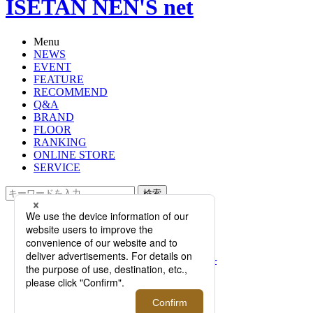
ISETAN NEN'S net
Menu
NEWS
EVENT
FEATURE
RECOMMEND
Q&A
BRAND
FLOOR
RANKING
ONLINE STORE
SERVICE
検索
TOP
PHOTO
尾花大輔が語る＜Timberland PRO®/
ティンバーランド プロ®＞の魅力──
ミニマルな美学が昇華したコラボレ
ーションの背景とは