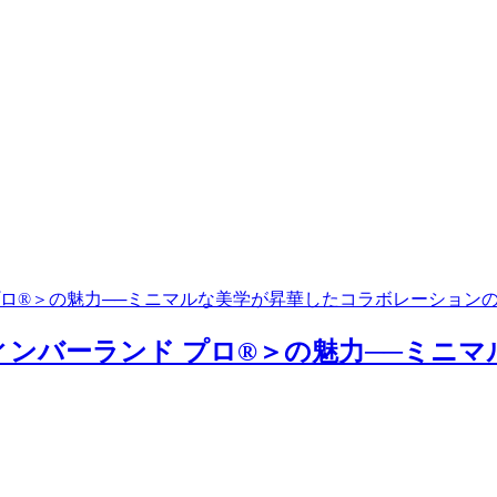
ランド プロ®＞の魅力──ミニマルな美学が昇華したコラボレーション
RO®/ティンバーランド プロ®＞の魅力──