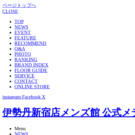
ページトップへ
CLOSE
TOP
NEWS
EVENT
FEATURE
RECOMMEND
Q&A
PHOTO
RANKING
BRAND INDEX
FLOOR GUIDE
SERVICE
CONTACT
ONLINE STORE
instagram
Facebook
X
伊勢丹新宿店メンズ館 公式メディア -
Menu
NEWS