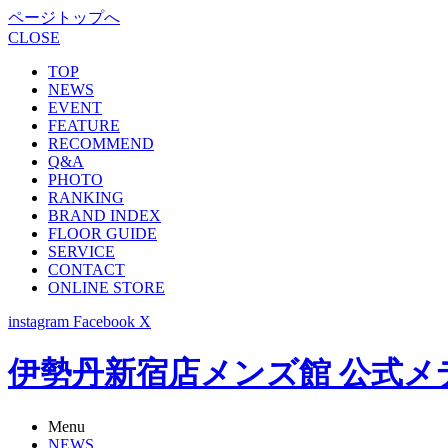
ページトップへ
CLOSE
TOP
NEWS
EVENT
FEATURE
RECOMMEND
Q&A
PHOTO
RANKING
BRAND INDEX
FLOOR GUIDE
SERVICE
CONTACT
ONLINE STORE
instagram
Facebook
X
伊勢丹新宿店メンズ館 公式メディア -
Menu
NEWS