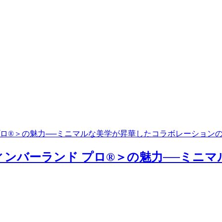
ランド プロ®＞の魅力──ミニマルな美学が昇華したコラボレーション
RO®/ティンバーランド プロ®＞の魅力──