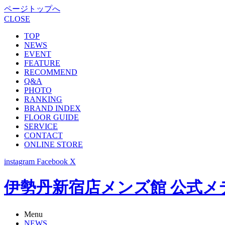
ページトップへ
CLOSE
TOP
NEWS
EVENT
FEATURE
RECOMMEND
Q&A
PHOTO
RANKING
BRAND INDEX
FLOOR GUIDE
SERVICE
CONTACT
ONLINE STORE
instagram
Facebook
X
伊勢丹新宿店メンズ館 公式メディア -
Menu
NEWS