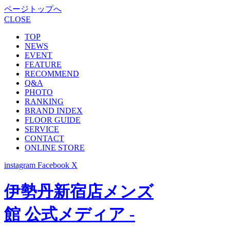
ページトップへ
CLOSE
TOP
NEWS
EVENT
FEATURE
RECOMMEND
Q&A
PHOTO
RANKING
BRAND INDEX
FLOOR GUIDE
SERVICE
CONTACT
ONLINE STORE
instagram
Facebook
X
伊勢丹新宿店メンズ
館 公式メディア -