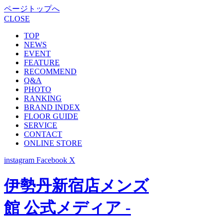
ページトップへ
CLOSE
TOP
NEWS
EVENT
FEATURE
RECOMMEND
Q&A
PHOTO
RANKING
BRAND INDEX
FLOOR GUIDE
SERVICE
CONTACT
ONLINE STORE
instagram
Facebook
X
伊勢丹新宿店メンズ
館 公式メディア -