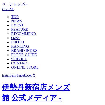
ページトップへ
CLOSE
TOP
NEWS
EVENT
FEATURE
RECOMMEND
Q&A
PHOTO
RANKING
BRAND INDEX
FLOOR GUIDE
SERVICE
CONTACT
ONLINE STORE
instagram
Facebook
X
伊勢丹新宿店メンズ
館 公式メディア -