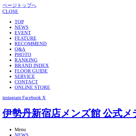
ページトップへ
CLOSE
TOP
NEWS
EVENT
FEATURE
RECOMMEND
Q&A
PHOTO
RANKING
BRAND INDEX
FLOOR GUIDE
SERVICE
CONTACT
ONLINE STORE
instagram
Facebook
X
伊勢丹新宿店メンズ館 公式メディア -
Menu
NEWS