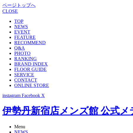
ページトップへ
CLOSE
TOP
NEWS
EVENT
FEATURE
RECOMMEND
Q&A
PHOTO
RANKING
BRAND INDEX
FLOOR GUIDE
SERVICE
CONTACT
ONLINE STORE
instagram
Facebook
X
伊勢丹新宿店メンズ館 公式メディア -
Menu
NEWS