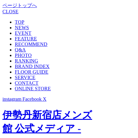
ページトップへ
CLOSE
TOP
NEWS
EVENT
FEATURE
RECOMMEND
Q&A
PHOTO
RANKING
BRAND INDEX
FLOOR GUIDE
SERVICE
CONTACT
ONLINE STORE
instagram
Facebook
X
伊勢丹新宿店メンズ
館 公式メディア -