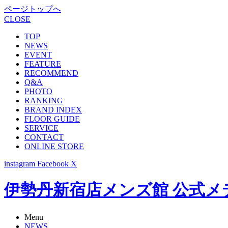
ページトップへ
CLOSE
TOP
NEWS
EVENT
FEATURE
RECOMMEND
Q&A
PHOTO
RANKING
BRAND INDEX
FLOOR GUIDE
SERVICE
CONTACT
ONLINE STORE
instagram
Facebook
X
伊勢丹新宿店メンズ館 公式メディア -
Menu
NEWS