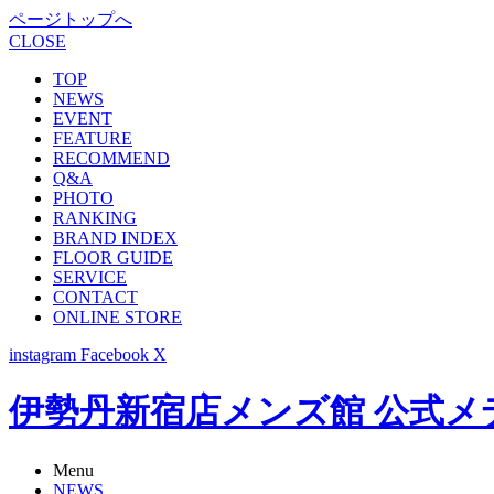
ページトップへ
CLOSE
TOP
NEWS
EVENT
FEATURE
RECOMMEND
Q&A
PHOTO
RANKING
BRAND INDEX
FLOOR GUIDE
SERVICE
CONTACT
ONLINE STORE
instagram
Facebook
X
伊勢丹新宿店メンズ館 公式メディア -
Menu
NEWS