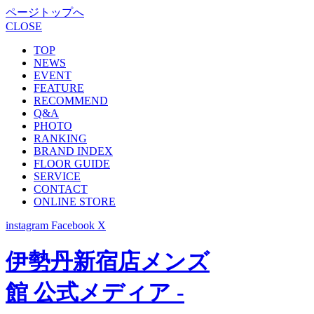
ページトップへ
CLOSE
TOP
NEWS
EVENT
FEATURE
RECOMMEND
Q&A
PHOTO
RANKING
BRAND INDEX
FLOOR GUIDE
SERVICE
CONTACT
ONLINE STORE
instagram
Facebook
X
伊勢丹新宿店メンズ
館 公式メディア -