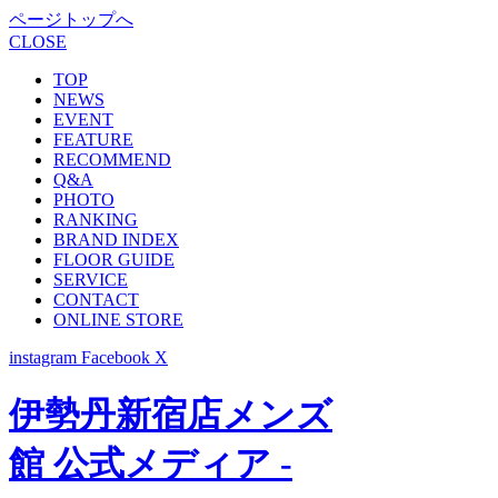
ページトップへ
CLOSE
TOP
NEWS
EVENT
FEATURE
RECOMMEND
Q&A
PHOTO
RANKING
BRAND INDEX
FLOOR GUIDE
SERVICE
CONTACT
ONLINE STORE
instagram
Facebook
X
伊勢丹新宿店メンズ
館 公式メディア -