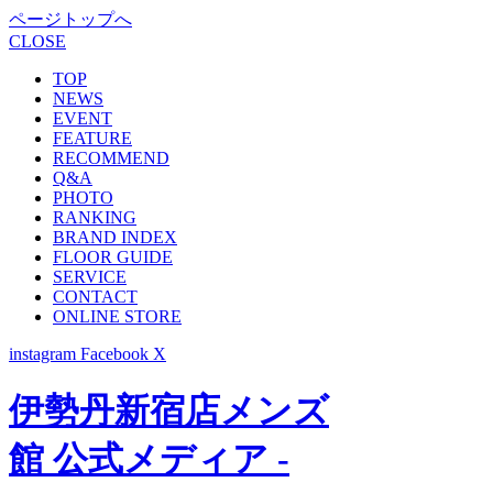
ページトップへ
CLOSE
TOP
NEWS
EVENT
FEATURE
RECOMMEND
Q&A
PHOTO
RANKING
BRAND INDEX
FLOOR GUIDE
SERVICE
CONTACT
ONLINE STORE
instagram
Facebook
X
伊勢丹新宿店メンズ
館 公式メディア -