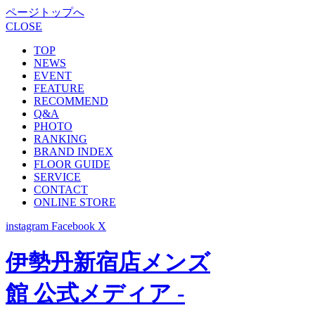
ページトップへ
CLOSE
TOP
NEWS
EVENT
FEATURE
RECOMMEND
Q&A
PHOTO
RANKING
BRAND INDEX
FLOOR GUIDE
SERVICE
CONTACT
ONLINE STORE
instagram
Facebook
X
伊勢丹新宿店メンズ
館 公式メディア -