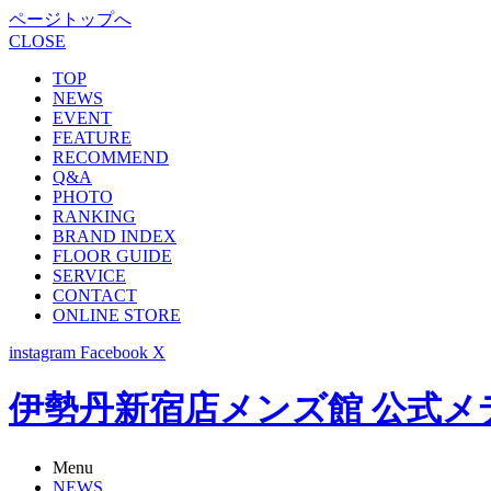
ページトップへ
CLOSE
TOP
NEWS
EVENT
FEATURE
RECOMMEND
Q&A
PHOTO
RANKING
BRAND INDEX
FLOOR GUIDE
SERVICE
CONTACT
ONLINE STORE
instagram
Facebook
X
伊勢丹新宿店メンズ館 公式メディア -
Menu
NEWS