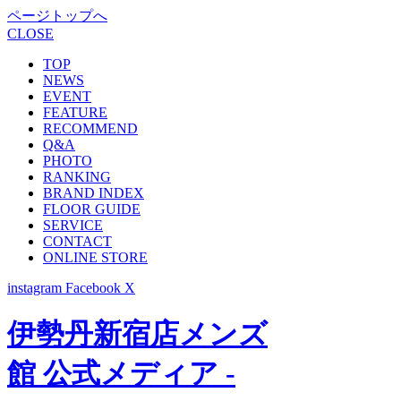
ページトップへ
CLOSE
TOP
NEWS
EVENT
FEATURE
RECOMMEND
Q&A
PHOTO
RANKING
BRAND INDEX
FLOOR GUIDE
SERVICE
CONTACT
ONLINE STORE
instagram
Facebook
X
伊勢丹新宿店メンズ
館 公式メディア -