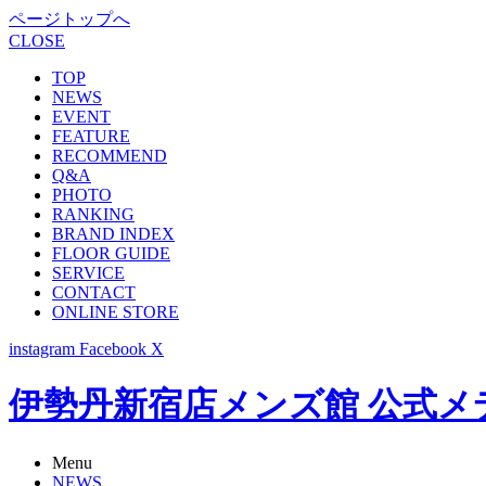
ページトップへ
CLOSE
TOP
NEWS
EVENT
FEATURE
RECOMMEND
Q&A
PHOTO
RANKING
BRAND INDEX
FLOOR GUIDE
SERVICE
CONTACT
ONLINE STORE
instagram
Facebook
X
伊勢丹新宿店メンズ館 公式メディア -
Menu
NEWS