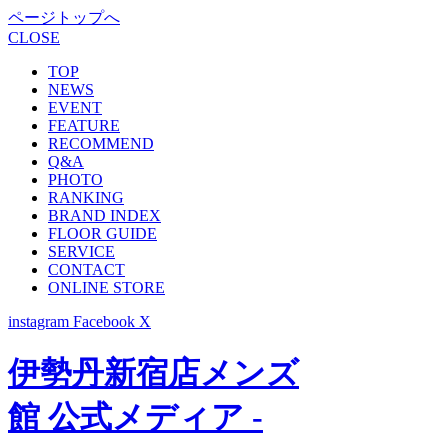
ページトップへ
CLOSE
TOP
NEWS
EVENT
FEATURE
RECOMMEND
Q&A
PHOTO
RANKING
BRAND INDEX
FLOOR GUIDE
SERVICE
CONTACT
ONLINE STORE
instagram
Facebook
X
伊勢丹新宿店メンズ
館 公式メディア -