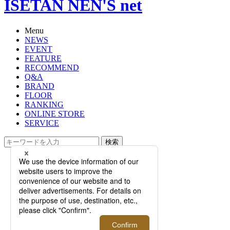
ISETAN NEN'S net
Menu
NEWS
EVENT
FEATURE
RECOMMEND
Q&A
BRAND
FLOOR
RANKING
ONLINE STORE
SERVICE
検索
TOP
PHOTO
【10月18日更新】＜ゼニス＞×＜ポ
ーター＞のコラボウォッチが登場す
る「PILOT POP UP STORE」がオー
プン