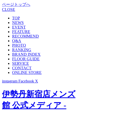
ページトップへ
CLOSE
TOP
NEWS
EVENT
FEATURE
RECOMMEND
Q&A
PHOTO
RANKING
BRAND INDEX
FLOOR GUIDE
SERVICE
CONTACT
ONLINE STORE
instagram
Facebook
X
伊勢丹新宿店メンズ
館 公式メディア -