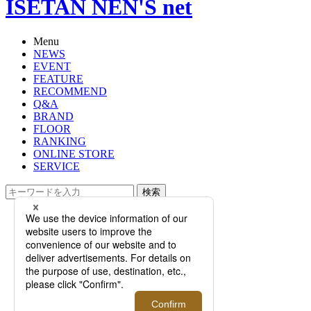
ISETAN NEN'S net
Menu
NEWS
EVENT
FEATURE
RECOMMEND
Q&A
BRAND
FLOOR
RANKING
ONLINE STORE
SERVICE
検索
TOP
PHOTO
【10月18日更新】＜ゼニス＞×＜ポ
ーター＞のコラボウォッチが登場す
る「PILOT POP UP STORE」がオー
プン