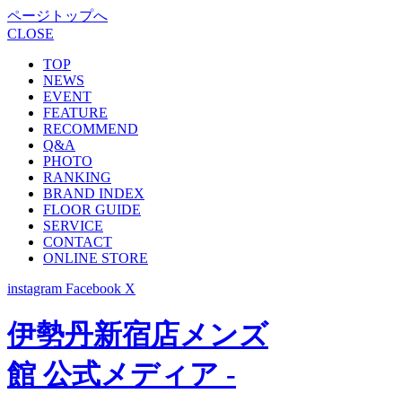
ページトップへ
CLOSE
TOP
NEWS
EVENT
FEATURE
RECOMMEND
Q&A
PHOTO
RANKING
BRAND INDEX
FLOOR GUIDE
SERVICE
CONTACT
ONLINE STORE
instagram
Facebook
X
伊勢丹新宿店メンズ
館 公式メディア -