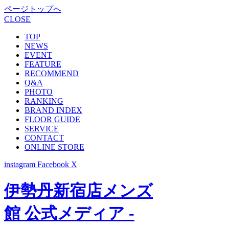
ページトップへ
CLOSE
TOP
NEWS
EVENT
FEATURE
RECOMMEND
Q&A
PHOTO
RANKING
BRAND INDEX
FLOOR GUIDE
SERVICE
CONTACT
ONLINE STORE
instagram
Facebook
X
伊勢丹新宿店メンズ
館 公式メディア -