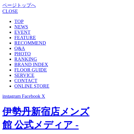
ページトップへ
CLOSE
TOP
NEWS
EVENT
FEATURE
RECOMMEND
Q&A
PHOTO
RANKING
BRAND INDEX
FLOOR GUIDE
SERVICE
CONTACT
ONLINE STORE
instagram
Facebook
X
伊勢丹新宿店メンズ
館 公式メディア -