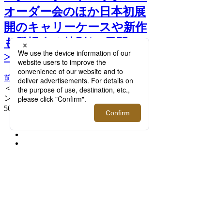
オーダー会のほか日本初展
開のキャリーケースや新作
も登場する特別な2日間！
>>
前へ
次へ
＜グローブ・トロッター＞007 コレクショ
ン ラージチェックイン - 4ホイール
500,500円