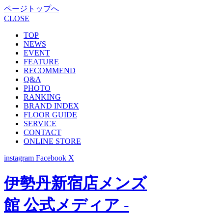
ページトップへ
CLOSE
TOP
NEWS
EVENT
FEATURE
RECOMMEND
Q&A
PHOTO
RANKING
BRAND INDEX
FLOOR GUIDE
SERVICE
CONTACT
ONLINE STORE
instagram
Facebook
X
伊勢丹新宿店メンズ
館 公式メディア -