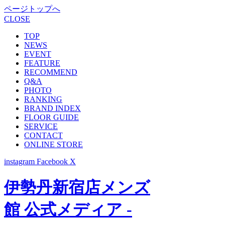
ページトップへ
CLOSE
TOP
NEWS
EVENT
FEATURE
RECOMMEND
Q&A
PHOTO
RANKING
BRAND INDEX
FLOOR GUIDE
SERVICE
CONTACT
ONLINE STORE
instagram
Facebook
X
伊勢丹新宿店メンズ
館 公式メディア -