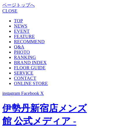
ページトップへ
CLOSE
TOP
NEWS
EVENT
FEATURE
RECOMMEND
Q&A
PHOTO
RANKING
BRAND INDEX
FLOOR GUIDE
SERVICE
CONTACT
ONLINE STORE
instagram
Facebook
X
伊勢丹新宿店メンズ
館 公式メディア -