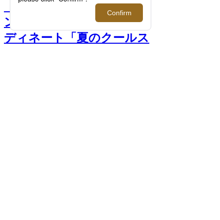
【特集】メンズ館アテンダ
ントが提案する世代別コー
ディネート「夏のクールス
タイリング編」～オン＆オ
フ スタイル～ >>
前へ
次へ